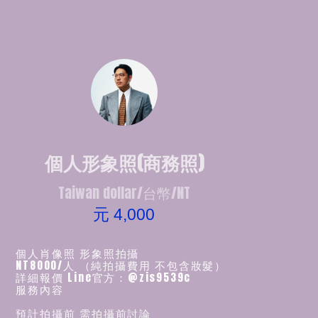
個人形象照(商務照)
Taiwan dollar/台幣/NT
元 4,000
個人肖像照 形象照拍攝
NT8000/人 （純拍攝費用 不包含妝髮）
詳細報價 Line官方：@zis9539c
服務內容
預計拍攝前 需拍攝前討論