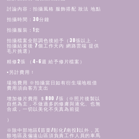
討論內容：拍攝風格 服飾搭配 妝法 地點
拍攝時間：30分鐘
拍攝服裝：1套
拍攝檔案全部調色後給予（30張以上 ・
拍攝結束後 7個工作天內 網路雲端 提供
毛片挑選）
精修2張 （4-6週 給予修片檔案）
▪️另計費用 :
場地費用 ※拍攝當日如有衍生場地租借
費用須由客方支出
增加修片費用 ＄800 /張（※照片後製以
自然為主，不做過多的修膚與液化、也無
合成，一切以美化不失真為前提
）
※除中部地區(苗栗/彰化/南投)以外，其
餘地區及偏遠山區須負責工作人員的車馬