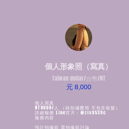
個人形象照（寫真）
Taiwan dollar/台幣/NT
元 8,000
個人寫真
NT8000/人 （純拍攝費用 不包含妝髮）
詳細報價 Line官方：@zis9539c
服務內容
預計拍攝前 需拍攝前討論