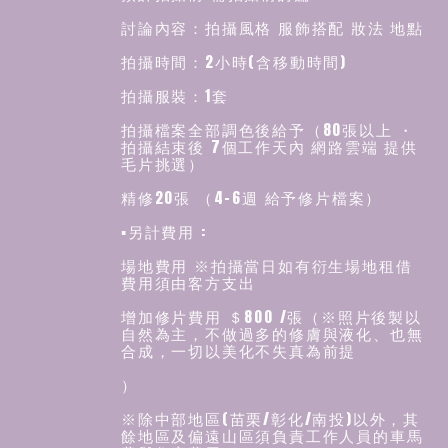
討論內容：拍攝風格 服飾搭配 妝法 地點
拍攝時間：2小時(含移動時間)
拍攝服裝：1套
拍攝檔案全部調色後給予（80張以上 ・
拍攝結束後 7個工作天內 網路雲端 提供
毛片挑選）
精修20張 （4-6週 給予修片檔案）
▪️另計費用 :
場地費用 ※拍攝當日如有衍生場地租借
費用須由客方支出
增加修片費用 ＄800 /張（※照片後製以
自然為主，不做過多的修膚與液化、也無
合成，一切以美化不失真為前提
）
※除中部地區(苗栗/彰化/南投)以外，其
餘地區及偏遠山區須負責工作人員的車馬