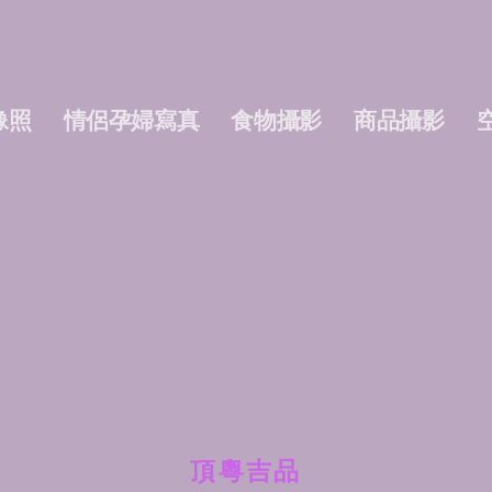
像照
情侶孕婦寫真
食物攝影
商品攝影
頂粵吉品