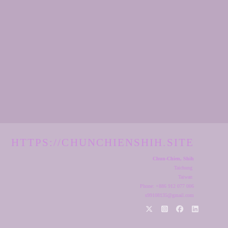
HTTPS://CHUNCHIENSHIH.SITE
Chun-Chien, Shih
Taichung
Taiwan
Phone: +886 912 077 006
s99108135@gmail.com