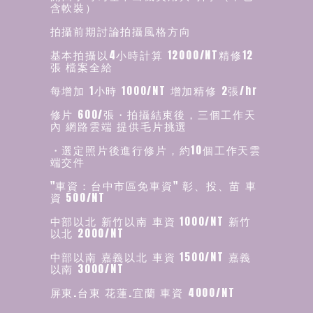
含軟裝）
拍攝前期討論拍攝風格方向
基本拍攝以4小時計算 12000/NT精修12
張 檔案全給
每增加 1小時 1000/NT 增加精修 2張/hr
修片 600/張・拍攝結束後，三個工作天
內 網路雲端 提供毛片挑選
・選定照片後進行修片，約10個工作天雲
端交件
"車資：台中市區免車資" 彰、投、苗 車
資 500/NT
中部以北 新竹以南 車資 1000/NT 新竹
以北 2000/NT
中部以南 嘉義以北 車資 1500/NT 嘉義
以南 3000/NT
屏東.台東 花蓮.宜蘭 車資 4000/NT