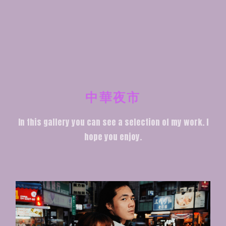
中華夜市
In this gallery you can see a selection of my work. I
hope you enjoy.