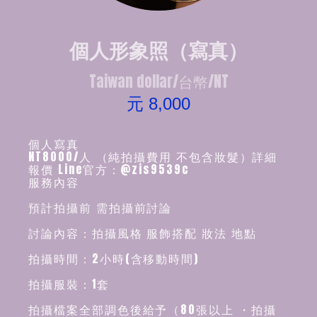
個人形象照（寫真）
Taiwan dollar/台幣/NT
元 8,000
個人寫真
NT8000/人 （純拍攝費用 不包含妝髮）詳細
報價 Line官方：@zis9539c
服務內容
預計拍攝前 需拍攝前討論
討論內容：拍攝風格 服飾搭配 妝法 地點
拍攝時間：2小時(含移動時間)
拍攝服裝：1套
拍攝檔案全部調色後給予（80張以上 ・拍攝