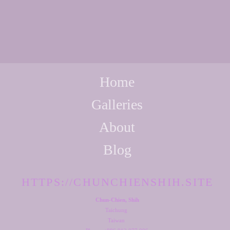
Home
Galleries
About
Blog
HTTPS://CHUNCHIENSHIH.SITE
Chun-Chien, Shih
Taichung
Taiwan