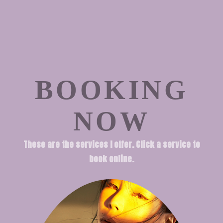
BOOKING
NOW
These are the services I offer. Click a service to
book online.