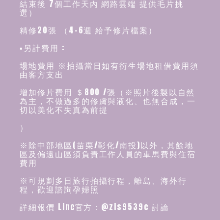
結束後 7個工作天內 網路雲端 提供毛片挑
選）
精修20張 （4-6週 給予修片檔案）
▪️另計費用 :
場地費用 ※拍攝當日如有衍生場地租借費用須
由客方支出
增加修片費用 ＄800 /張（※照片後製以自然
為主，不做過多的修膚與液化、也無合成，一
切以美化不失真為前提
）
※除中部地區(苗栗/彰化/南投)以外，其餘地
區及偏遠山區須負責工作人員的車馬費與住宿
費用
※可規劃多日旅行拍攝行程，離島、海外行
程，歡迎諮詢孕婦照
詳細報價 Line官方：@zis9539c 討論