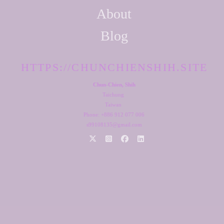
About
Blog
HTTPS://CHUNCHIENSHIH.SITE
Chun-Chien, Shih
Taichung
Taiwan
Phone: +886 912 077 006
s99108135@gmail.com