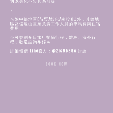
切以美化不失真為前提
）
※除中部地區(苗栗/彰化/南投)以外，其餘地
區及偏遠山區須負責工作人員的車馬費與住宿
費用
※可規劃多日旅行拍攝行程，離島、海外行
程，歡迎諮詢孕婦照
詳細報價 Line官方：@zis9539c 討論
BOOK NOW