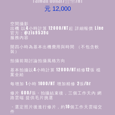
Taiwan dollar/台幣/NT
元 12,000
空間攝影
出機 以4小時計算 12000/NT起 詳細報價 Line
官方：@zis9539c
服務內容
開四小時為基本出機費用與時間 （不包含軟
裝）
拍攝前期討論拍攝風格方向
基本拍攝以4小時計算 12000/NT精修12張 檔
案全給
每增加 1小時 1000/NT 增加精修 2張/hr
修片 600/張・拍攝結束後，三個工作天內 網
路雲端 提供毛片挑選
・選定照片後進行修片，約10個工作天雲端交
件