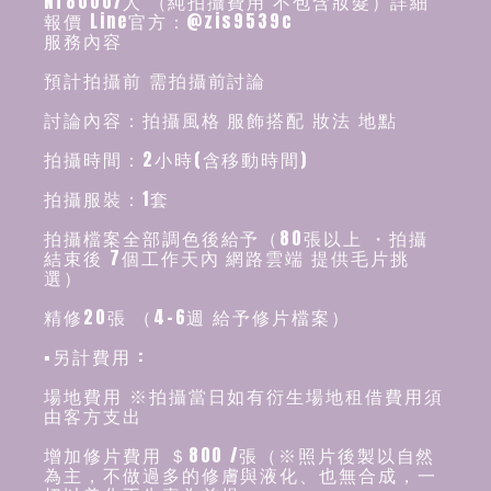
NT8000/人 （純拍攝費用 不包含妝髮）詳細
報價 Line官方：@zis9539c
服務內容
預計拍攝前 需拍攝前討論
討論內容：拍攝風格 服飾搭配 妝法 地點
拍攝時間：2小時(含移動時間)
拍攝服裝：1套
拍攝檔案全部調色後給予（80張以上 ・拍攝
結束後 7個工作天內 網路雲端 提供毛片挑
選）
精修20張 （4-6週 給予修片檔案）
▪️另計費用 :
場地費用 ※拍攝當日如有衍生場地租借費用須
由客方支出
增加修片費用 ＄800 /張（※照片後製以自然
為主，不做過多的修膚與液化、也無合成，一