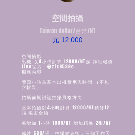
空間拍攝
Taiwan dollar/台幣/NT
元 12,000
空間攝影
出機 以4小時計算 12000/NT起 詳細報價
Line官方：@zis9539c
服務內容
開四小時為基本出機費用與時間 （不包
含軟裝）
拍攝前期討論拍攝風格方向
基本拍攝以4小時計算 12000/NT精修12
張 檔案全給
每增加 1小時 1000/NT 增加精修 2張/hr
修片 600/張・拍攝結束後，三個工作天