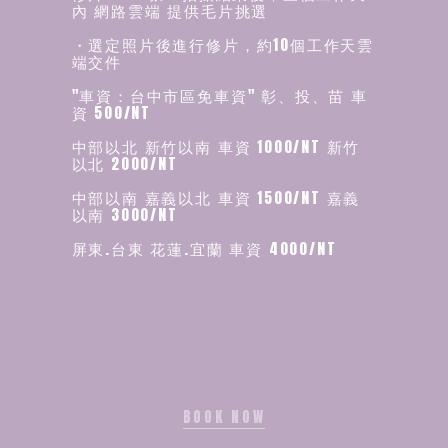
內 網路雲端 提供毛片挑選
・選定照片後進行修片，約10個工作天雲
端交件
"車資：台中市區免車資" 彰、投、苗 車
資 500/NT
中部以北 新竹以南 車資 1000/NT 新竹
以北 2000/NT
中部以南 嘉義以北 車資 1500/NT 嘉義
以南 3000/NT
屏東.台東 花蓮.宜蘭 車資 4000/NT
BOOK NOW