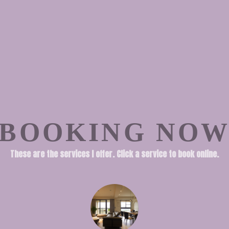
BOOKING NO
These are the services I offer. Click a service to book online.