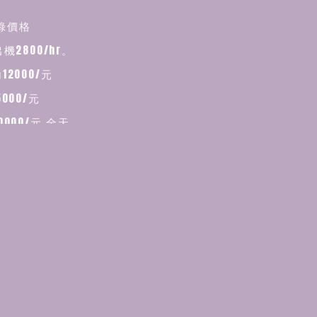
錄價格
出機2800/hr。
12000/元
000/元
0000/元 全天
攝
結束後，約7個工作天用於網路雲端提供經攝影師篩選調
JPG格式給予
台中免車資
000 北部＄2000 南部＄3000
東 花蓮.宜蘭 ＄ 4000
容：
攝檔案經攝影師篩選調色完畢JPG格式全數給孓
細看過攝影師作品風格,確保拍攝風格符合您的需求
預約拍攝,不論方案訂金皆為＄5000元
期後，會安排線上簽約