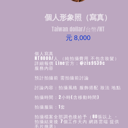
個人形象照（寫真）
Taiwan dollar/台幣/NT
元 8,000
個人寫真
NT8000/人 （純拍攝費用 不包含妝髮）
詳細報價 Line官方：@zis9539c
服務內容
預計拍攝前 需拍攝前討論
討論內容：拍攝風格 服飾搭配 妝法 地點
拍攝時間：2小時(含移動時間)
拍攝服裝：1套
拍攝檔案全部調色後給予（80張以上 ・
拍攝結束後 7個工作天內 網路雲端 提供
毛片挑選）