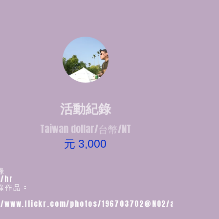
活動紀錄
Taiwan dollar/台幣/NT
元 3,000
錄
/hr
作品 :
//www.flickr.com/photos/196703702@N02/albums