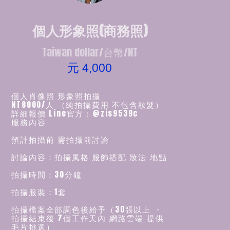
個人形象照(商務照)
Taiwan dollar/台幣/NT
元 4,000
個人肖像照 形象照拍攝
NT8000/人 （純拍攝費用 不包含妝髮）
詳細報價 Line官方：@zis9539c
服務內容
預計拍攝前 需拍攝前討論
討論內容：拍攝風格 服飾搭配 妝法 地點
拍攝時間：30分鐘
拍攝服裝：1套
拍攝檔案全部調色後給予（30張以上 ・
拍攝結束後 7個工作天內 網路雲端 提供
毛片挑選）