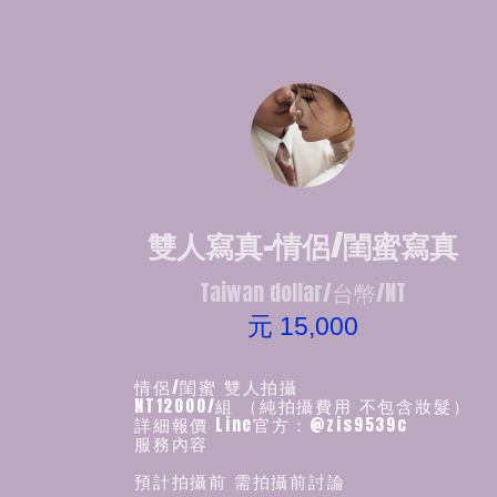
雙人寫真-情侶/閨蜜寫真
Taiwan dollar/台幣/NT
元 15,000
情侶/閨蜜 雙人拍攝
NT12000/組 （純拍攝費用 不包含妝髮）
詳細報價 Line官方：@zis9539c
服務內容
預計拍攝前 需拍攝前討論