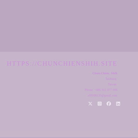
HTTPS://CHUNCHIENSHIH.SITE
Chun-Chien, Shih
Taichung
Taiwan
Phone: +886 912 077 006
s99108135@gmail.com