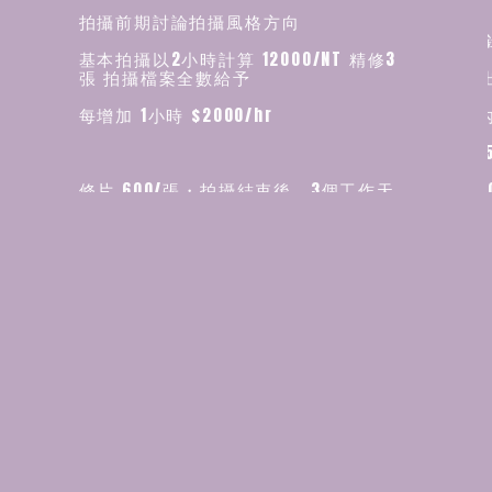
拍攝前期討論拍攝風格方向
活動紀
基本拍攝以2小時計算 12000/NT 精修3
張 拍攝檔案全數給予
1小時 
每增加 1小時 $2000/hr
4小時內
6小時15
修片 600/張・拍攝結束後，3個工作天
8小時2
內 網路雲端 提供毛片挑選
活動拍
・選定照片後進行修片，約10個工作天雲
端交件
•拍攝
色完畢
"車資：台中市區免車資" 彰、投、苗 車
資 500/NT
中部以北 新竹以南 車資 1000/NT 新竹
車資：
以北 2000/NT
中部＄1
屏東.台
中部以南 嘉義以北 車資 1500/NT 嘉義
成品內
以南 3000/NT
當天拍
.需詳
屏東.台東 花蓮.宜蘭 車資
若確定
4000/NTLearn how to do Yoga in this
預約檔