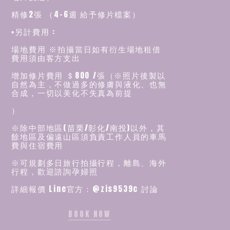
精修2張 （4-6週 給予修片檔案）
▪️另計費用 :
場地費用 ※拍攝當日如有衍生場地租借
費用須由客方支出
增加修片費用 ＄800 /張（※照片後製以
自然為主，不做過多的修膚與液化、也無
合成，一切以美化不失真為前提
）
※除中部地區(苗栗/彰化/南投)以外，其
餘地區及偏遠山區須負責工作人員的車馬
費與住宿費用
※可規劃多日旅行拍攝行程，離島、海外
行程，歡迎諮詢孕婦照
詳細報價 Line官方：@zis9539c 討論
BOOK NOW