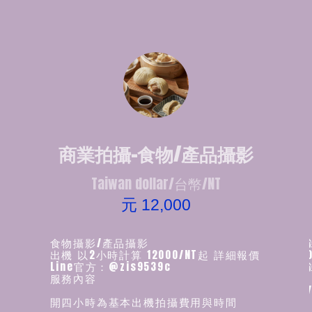
商業拍攝-食物/產品攝影
Taiwan dollar/台幣/NT
元 12,000
食物攝影/產品攝影
活動紀
出機 以2小時計算 12000/NT起 詳細報價
NT2800
Line官方：@zis9539c
活動紀錄
服務內容
https:
開四小時為基本出機拍攝費用與時間