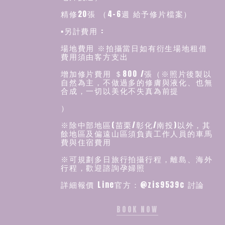
精修20張 （4-6週 給予修片檔案）
▪️另計費用 :
場地費用 ※拍攝當日如有衍生場地租借
費用須由客方支出
增加修片費用 ＄800 /張（※照片後製以
自然為主，不做過多的修膚與液化、也無
合成，一切以美化不失真為前提
）
※除中部地區(苗栗/彰化/南投)以外，其
餘地區及偏遠山區須負責工作人員的車馬
費與住宿費用
※可規劃多日旅行拍攝行程，離島、海外
行程，歡迎諮詢孕婦照
詳細報價 Line官方：@zis9539c 討論
BOOK NOW