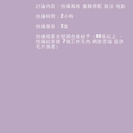
討論內容：拍攝風格 服飾搭配 妝法 地點
拍攝時間：2小時
拍攝服裝：2套
拍攝檔案全部調色後給予（80張以上 ・
拍攝結束後 7個工作天內 網路雲端 提供
毛片挑選）
精修20張 （4-6週 給予修片檔案）
▪️另計費用 :
場地費用 ※拍攝當日如有衍生場地租借
費用須由客方支出
增加修片費用 ＄800 /張（※照片後製以
自然為主，不做過多的修膚與液化、也無
合成，一切以美化不失真為前提
）
※除中部地區(苗栗/彰化/南投)以外，其
餘地區及偏遠山區須負責工作人員的車馬
費與住宿費用