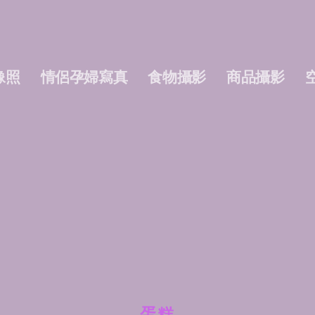
像照
情侶孕婦寫真
食物攝影
商品攝影
蛋糕