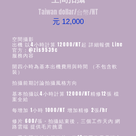
Taiwan dollar/台幣/NT
元 12,000
空間攝影
出機 以4小時計算 12000/NT起 詳細報價 Line
官方：@zis9539c
服務內容
開四小時為基本出機費用與時間 （不包含軟
裝）
拍攝前期討論拍攝風格方向
基本拍攝以4小時計算 12000/NT精修12張 檔
案全給
每增加 1小時 1000/NT 增加精修 2張/hr
修片 600/張・拍攝結束後，三個工作天內 網
路雲端 提供毛片挑選