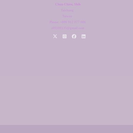
Chun-Chien, Shih
Taichung
Taiwan
Phone: +886 912 077 006
s99108135@gmail.com