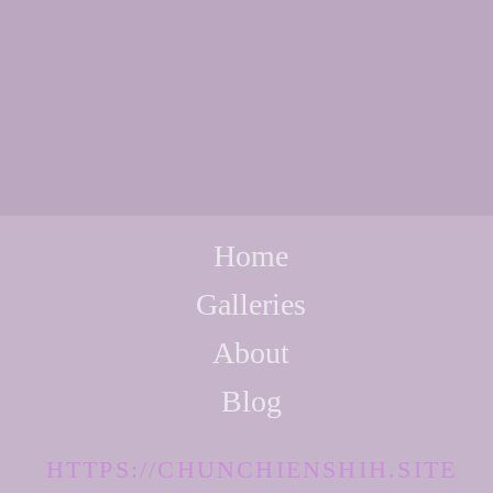
Home
Galleries
About
Blog
HTTPS://CHUNCHIENSHIH.SITE