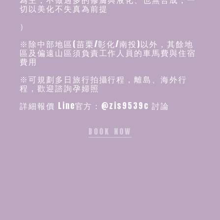
切以美化不失真為前提
）
※除中部地區(苗栗/彰化/南投)以外，其餘地
區及偏遠山區須負責工作人員的車馬費與住宿
費用
※可規劃多日旅行拍攝行程，離島、海外行
程，歡迎諮詢孕婦照
詳細報價 Line官方：@zis9539c 討論
BOOK NOW