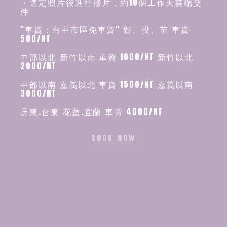
・選定照片後進行修片，約10個工作天雲端交
件
"車資：台中市區免車資" 彰、投、苗 車資
500/NT
中部以北 新竹以南 車資 1000/NT 新竹以北
2000/NT
中部以南 嘉義以北 車資 1500/NT 嘉義以南
3000/NT
屏東.台東 花蓮.宜蘭 車資 4000/NT
BOOK NOW