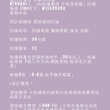
NT8000/人 （純拍攝費用 不包含妝髮）詳細
報價 Line官方：@zis9539c
服務內容
預計拍攝前 需拍攝前討論
討論內容：拍攝風格 服飾搭配 妝法 地點
拍攝時間：30分鐘
拍攝服裝：1套
拍攝檔案全部調色後給予（30張以上 ・拍攝
結束後 7個工作天內 網路雲端 提供毛片挑
選）
精修2張 （4-6週 給予修片檔案）
▪️另計費用 :
場地費用 ※拍攝當日如有衍生場地租借費用須
由客方支出
增加修片費用 ＄800 /張（※照片後製以自然
為主，不做過多的修膚與液化、也無合成，一