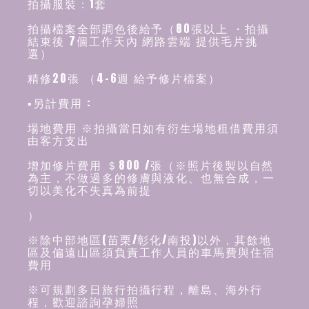
拍攝服裝：1套
拍攝檔案全部調色後給予（80張以上 ・拍攝
結束後 7個工作天內 網路雲端 提供毛片挑
選）
精修20張 （4-6週 給予修片檔案）
▪️另計費用 :
場地費用 ※拍攝當日如有衍生場地租借費用須
由客方支出
增加修片費用 ＄800 /張（※照片後製以自然
為主，不做過多的修膚與液化、也無合成，一
切以美化不失真為前提
）
※除中部地區(苗栗/彰化/南投)以外，其餘地
區及偏遠山區須負責工作人員的車馬費與住宿
費用
※可規劃多日旅行拍攝行程，離島、海外行
程，歡迎諮詢孕婦照