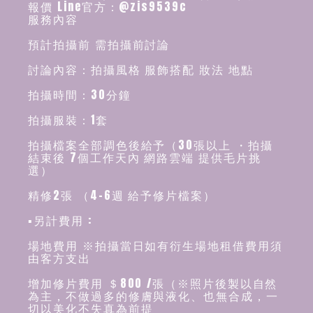
報價 Line官方：@zis9539c
服務內容
預計拍攝前 需拍攝前討論
討論內容：拍攝風格 服飾搭配 妝法 地點
拍攝時間：30分鐘
拍攝服裝：1套
拍攝檔案全部調色後給予（30張以上 ・拍攝
結束後 7個工作天內 網路雲端 提供毛片挑
選）
精修2張 （4-6週 給予修片檔案）
▪️另計費用 :
場地費用 ※拍攝當日如有衍生場地租借費用須
由客方支出
增加修片費用 ＄800 /張（※照片後製以自然
為主，不做過多的修膚與液化、也無合成，一
切以美化不失真為前提