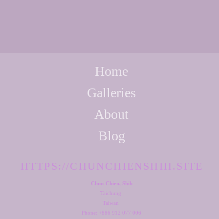
Home
Galleries
About
Blog
HTTPS://CHUNCHIENSHIH.SITE
Chun-Chien, Shih
Taichung
Taiwan
Phone: +886 912 077 006