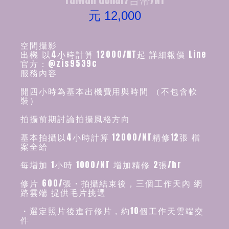
元 12,000
空間攝影
出機 以4小時計算 12000/NT起 詳細報價 Line
官方：@zis9539c
服務內容
開四小時為基本出機費用與時間 （不包含軟
裝）
拍攝前期討論拍攝風格方向
基本拍攝以4小時計算 12000/NT精修12張 檔
案全給
每增加 1小時 1000/NT 增加精修 2張/hr
修片 600/張・拍攝結束後，三個工作天內 網
路雲端 提供毛片挑選
・選定照片後進行修片，約10個工作天雲端交
件