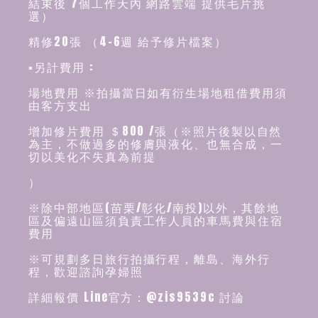
結束後 7個工作天內 網路雲端 提供毛片挑
選）
精修20張 （4-6週 給予修片檔案）
▪️另計費用 :
場地費用 ※拍攝當日如有衍生場地租借費用須
由客方支出
增加修片費用 ＄800 /張（※照片後製以自然
為主，不做過多的修膚與液化、也無合成，一
切以美化不失真為前提
）
※除中部地區(苗栗/彰化/南投)以外，其餘地
區及偏遠山區須負責工作人員的車馬費與住宿
費用
※可規劃多日旅行拍攝行程，離島、海外行
程，歡迎諮詢孕婦照
詳細報價 Line官方：@zis9539c 討論