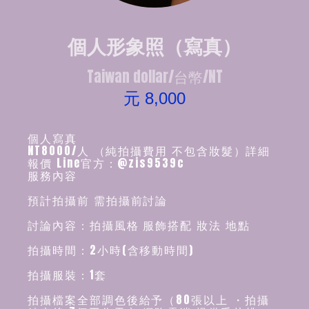
個人形象照（寫真）
Taiwan dollar/台幣/NT
元 8,000
個人寫真
NT8000/人 （純拍攝費用 不包含妝髮）詳細
報價 Line官方：@zis9539c
服務內容
預計拍攝前 需拍攝前討論
討論內容：拍攝風格 服飾搭配 妝法 地點
拍攝時間：2小時(含移動時間)
拍攝服裝：1套
拍攝檔案全部調色後給予（80張以上 ・拍攝