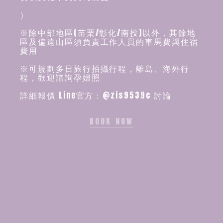
）
※除中部地區(苗栗/彰化/南投)以外，其餘地
區及偏遠山區須負責工作人員的車馬費與住宿
費用
※可規劃多日旅行拍攝行程，離島、海外行
程，歡迎諮詢孕婦照
詳細報價 Line官方：@zis9539c 討論
BOOK NOW