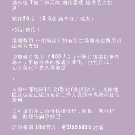
結束後 7個工作天內 網路雲端 提供毛片挑
選）
精修20張 （4-6週 給予修片檔案）
▪️另計費用 :
場地費用 ※拍攝當日如有衍生場地租借費用須
由客方支出
增加修片費用 ＄800 /張（※照片後製以自然
為主，不做過多的修膚與液化、也無合成，一
切以美化不失真為前提
）
※除中部地區(苗栗/彰化/南投)以外，其餘地
區及偏遠山區須負責工作人員的車馬費與住宿
費用
※可規劃多日旅行拍攝行程，離島、海外行
程，歡迎諮詢孕婦照
詳細報價 Line官方：@zis9539c 討論