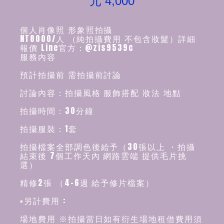
元 4,000
個人肖像照 形象照拍攝
NT8000/人 （純拍攝費用 不包含妝髮）詳細
報價 Line官方：@zis9539c
服務內容
預計拍攝前 需拍攝前討論
討論內容：拍攝風格 服飾搭配 妝法 地點
拍攝時間：30分鐘
拍攝服裝：1套
拍攝檔案全部調色後給予（30張以上 ・拍攝
結束後 7個工作天內 網路雲端 提供毛片挑
選）
精修2張 （4-6週 給予修片檔案）
▪️另計費用 :
場地費用 ※拍攝當日如有衍生場地租借費用須