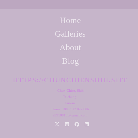
Home
Galleries
About
Blog
HTTPS://CHUNCHIENSHIH.SITE
Chun-Chien, Shih
Taichung
Taiwan
Phone: +886 912 077 006
s99108135@gmail.com