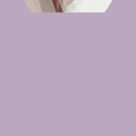
雙人寫真-情侶/閨蜜寫真
Taiwan dollar/台幣/NT
元 15,000
情侶/閨蜜 雙人拍攝
NT12000/組 （純拍攝費用 不包含妝髮）詳細
報價 Line官方：@zis9539c
服務內容
預計拍攝前 需拍攝前討論
討論內容：拍攝風格 服飾搭配 妝法 地點