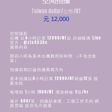
Taiwan dollar/台幣/NT
元 12,000
空間攝影
出機 以4小時計算 12000/NT起 詳細報價 Line
官方：@zis9539c
服務內容
開四小時為基本出機費用與時間 （不包含軟
裝）
拍攝前期討論拍攝風格方向
基本拍攝以4小時計算 12000/NT精修12張 檔
案全給
每增加 1小時 1000/NT 增加精修 2張/hr
修片 600/張・拍攝結束後，三個工作天內 網
路雲端 提供毛片挑選