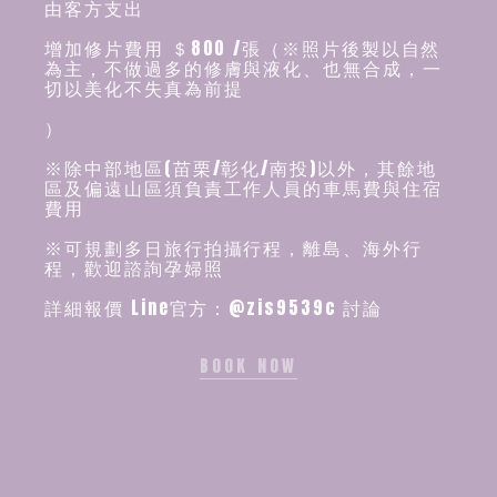
由客方支出
增加修片費用 ＄800 /張（※照片後製以自然
為主，不做過多的修膚與液化、也無合成，一
切以美化不失真為前提
）
※除中部地區(苗栗/彰化/南投)以外，其餘地
區及偏遠山區須負責工作人員的車馬費與住宿
費用
※可規劃多日旅行拍攝行程，離島、海外行
程，歡迎諮詢孕婦照
詳細報價 Line官方：@zis9539c 討論
BOOK NOW