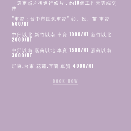
・選定照片後進行修片，約10個工作天雲端交
件
"車資：台中市區免車資" 彰、投、苗 車資
500/NT
中部以北 新竹以南 車資 1000/NT 新竹以北
2000/NT
中部以南 嘉義以北 車資 1500/NT 嘉義以南
3000/NT
屏東.台東 花蓮.宜蘭 車資 4000/NT
BOOK NOW