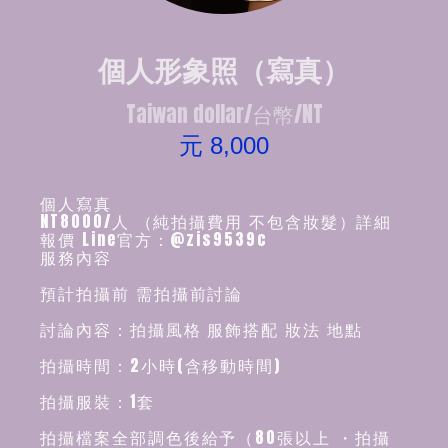
個人形象照（寫真）
Taiwan dollar/台幣/NT
元 8,000
個人寫真
NT8000/人 （純拍攝費用 不包含妝髮）詳細
報價 Line官方：@zis9539c
服務內容
預計拍攝前 需拍攝前討論
討論內容：拍攝風格 服飾搭配 妝法 地點
拍攝時間：2小時(含移動時間)
拍攝服裝：1套
拍攝檔案全部調色後給予（80張以上 ・拍攝